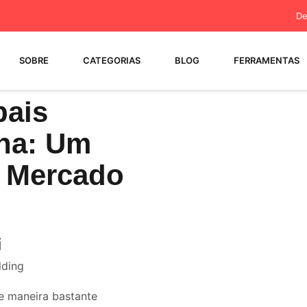
De
SOBRE
CATEGORIAS
BLOG
FERRAMENTAS
pais
ina: Um
O Mercado
i
e maneira bastante