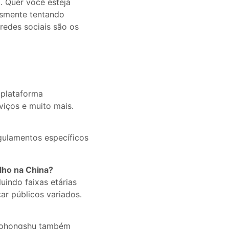
. Quer você esteja
smente tentando
edes sociais são os
 plataforma
viços e muito mais.
gulamentos específicos
lho na China?
uindo faixas etárias
r públicos variados.
iaohongshu também