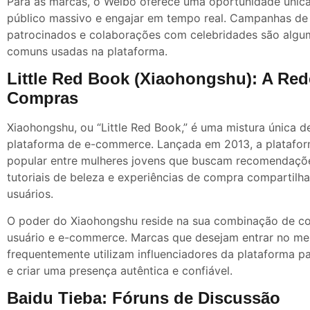
Para as marcas, o Weibo oferece uma oportunidade únic
público massivo e engajar em tempo real. Campanhas de 
patrocinados e colaborações com celebridades são algum
comuns usadas na plataforma.
Little Red Book (Xiaohongshu): A Red
Compras
Xiaohongshu, ou “Little Red Book,” é uma mistura única de
plataforma de e-commerce. Lançada em 2013, a platafor
popular entre mulheres jovens que buscam recomendaçõ
tutoriais de beleza e experiências de compra compartilh
usuários.
O poder do Xiaohongshu reside na sua combinação de c
usuário e e-commerce. Marcas que desejam entrar no me
frequentemente utilizam influenciadores da plataforma 
e criar uma presença autêntica e confiável.
Baidu Tieba: Fóruns de Discussão