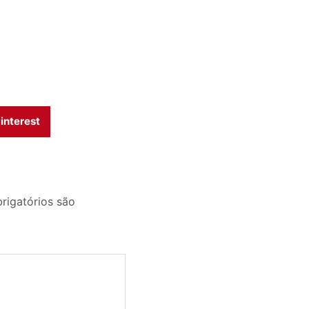
interest
igatórios são