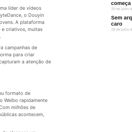
começa 
ma líder de vídeos
29 de julho
ByteDance, o Douyin
Sem arqu
jovens. A plataforma
caro
e criativos, muitas
28 de julho
.
ara campanhas de
forma para criar
 capturam a atenção de
eu formato de
 o Weibo rapidamente
. Com milhões de
públicas acontecem,