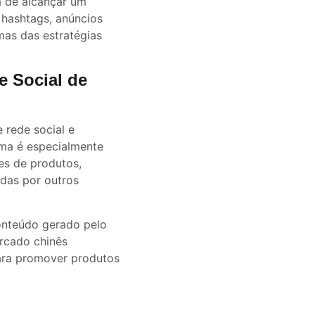
a de alcançar um
hashtags, anúncios
as das estratégias
e Social de
 rede social e
ma é especialmente
es de produtos,
adas por outros
onteúdo gerado pelo
rcado chinês
para promover produtos