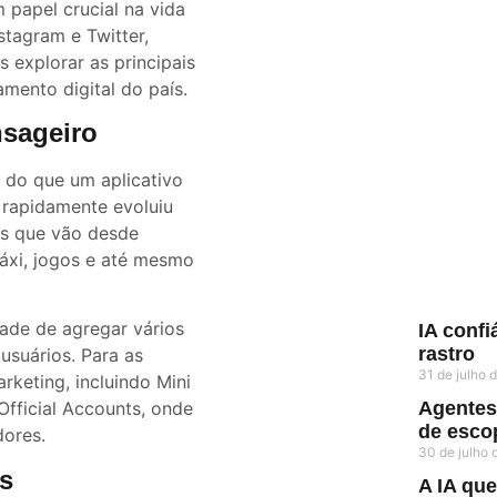
 papel crucial na vida
tagram e Twitter,
 explorar as principais
mento digital do país.
sageiro
 do que um aplicativo
rapidamente evoluiu
es que vão desde
áxi, jogos e até mesmo
ade de agregar vários
IA conf
rastro
usuários. Para as
31 de julho
keting, incluindo Mini
Agentes
fficial Accounts, onde
de esco
ores.
30 de julho
s
A IA qu