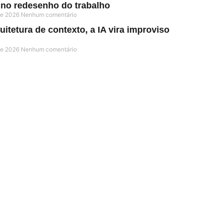
no redesenho do trabalho
 de 2026
Nenhum comentário
itetura de contexto, a IA vira improviso
 de 2026
Nenhum comentário