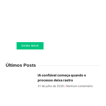
ME SIGA NO SUBSTACK
Receba semanalmente todas as novidades
que eu posto por aqui.
SAIBA MAIS
SEGUIR
Últimos Posts
IA confiável começa quando o
processo deixa rastro
31 de julho de 2026
Nenhum comentário