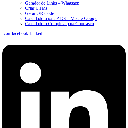
Gerador de Links – Whatsapp
Criar UTMs
Gerar QR Code
Calculadora para ADS – Meta e Google
Calculadora Completa para Churrasco
Icon-facebook
Linkedin